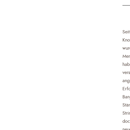
Sei
Kno
wur
Men
hab
ver
ang
Erf
Ban
Stä
Str
doc
neu