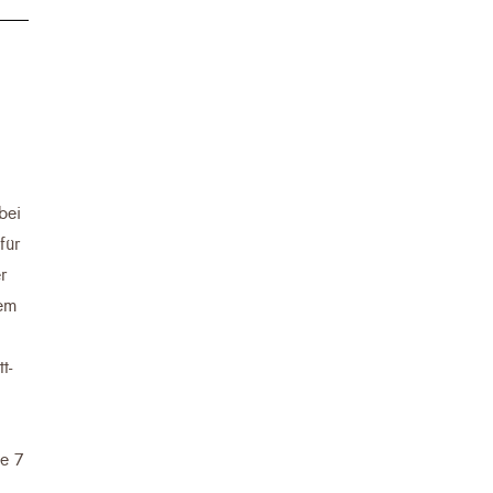
bei
für
r
dem
t-
ie 7