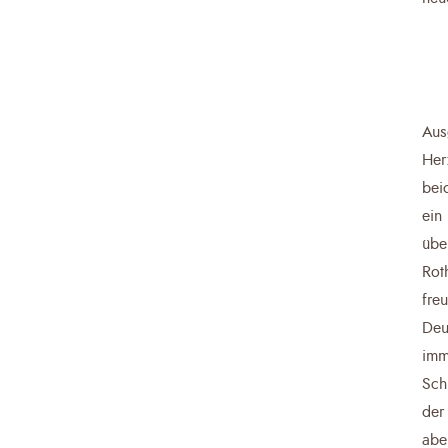
Aus
Her
bei
ein
übe
Rot
fre
Deu
imm
Sch
der
abe