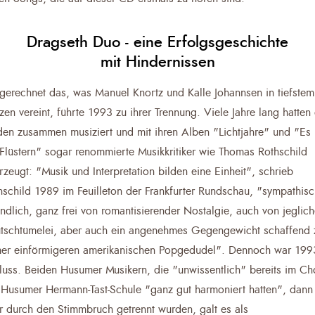
Dragseth Duo - eine Erfolgsgeschichte
mit Hindernissen
gerechnet das, was Manuel Knortz und Kalle Johannsen in tiefstem
zen vereint, führte 1993 zu ihrer Trennung. Viele Jahre lang hatten 
den zusammen musiziert und mit ihren Alben "Lichtjahre" und "Es 
 Flüstern" sogar renommierte Musikkritiker wie Thomas Rothschild
rzeugt: "Musik und Interpretation bilden eine Einheit", schrieb
hschild 1989 im Feuilleton der Frankfurter Rundschau, "sympathisc
undlich, ganz frei von romantisierender Nostalgie, auch von jeglich
tschtümelei, aber auch ein angenehmes Gegengewicht schaffend
er einförmigeren amerikanischen Popgedudel". Dennoch war 199
luss. Beiden Husumer Musikern, die "unwissentlich" bereits im Ch
 Husumer Hermann-Tast-Schule "ganz gut harmoniert hatten", dann
r durch den Stimmbruch getrennt wurden, galt es als