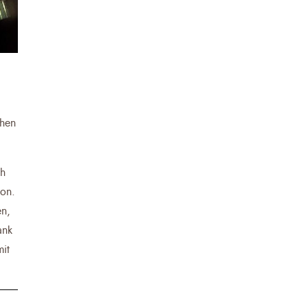
chen
ch
ion.
en,
ank
it