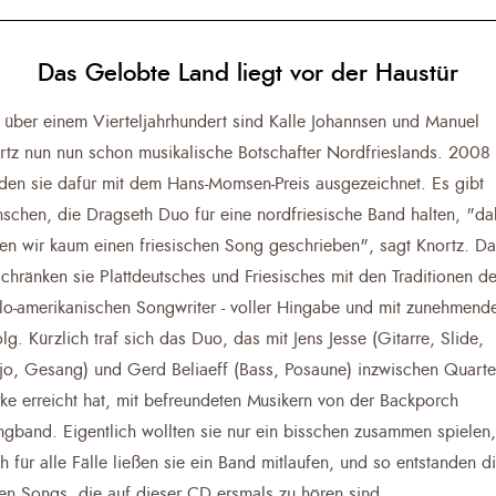
Das Gelobte Land liegt vor der Haustür
t über einem Vierteljahrhundert sind Kalle Johannsen und Manuel
rtz nun nun schon musikalische Botschafter Nordfrieslands. 2008
den sie dafür mit dem Hans-Momsen-Preis ausgezeichnet. Es gibt
schen, die Dragseth Duo für eine nordfriesische Band halten, "da
en wir kaum einen friesischen Song geschrieben", sagt Knortz. Da
schränken sie Plattdeutsches und Friesisches mit den Traditionen de
lo-amerikanischen Songwriter - voller Hingabe und mit zunehmen
olg. Kürzlich traf sich das Duo, das mit Jens Jesse (Gitarre, Slide,
jo, Gesang) und Gerd Beliaeff (Bass, Posaune) inzwischen Quartet
rke erreicht hat, mit befreundeten Musikern von der Backporch
ingband. Eigentlich wollten sie nur ein bisschen zusammen spielen,
h für alle Fälle ließen sie ein Band mitlaufen, und so entstanden d
en Songs, die auf dieser CD ersmals zu hören sind.