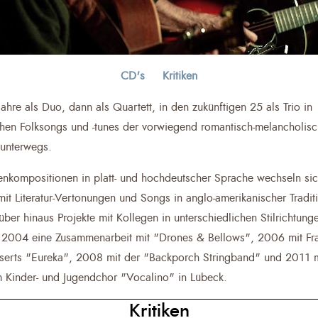
CD's
Kritiken
Jahre als Duo, dann als Quartett, in den zukünftigen 25 als Trio in
hen Folksongs und -tunes der vorwiegend romantisch-melancholis
 unterwegs.
enkompositionen in platt- und hochdeutscher Sprache wechseln si
mit Literatur-Vertonungen und Songs in anglo-amerikanischer Tradit
über hinaus Projekte mit Kollegen in unterschiedlichen Stilrichtung
 2004 eine Zusammenarbeit mit "Drones & Bellows", 2006 mit Fr
serts "Eureka", 2008 mit der "Backporch Stringband" und 2011 m
 Kinder- und Jugendchor "Vocalino" in Lübeck
.
Kritiken