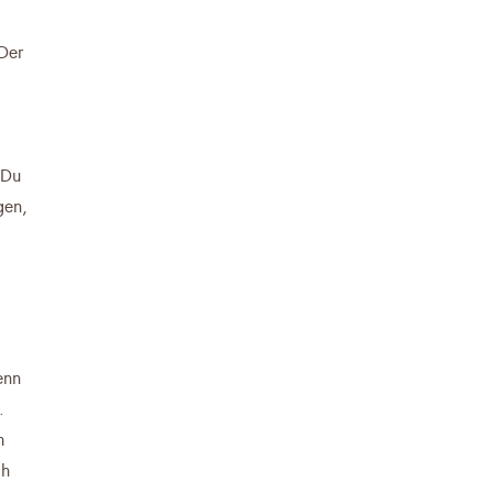
 Der
 Du
gen,
enn
.
m
ch