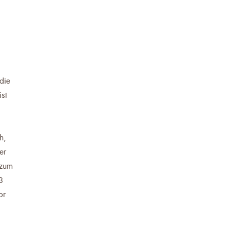
die
ist
h,
er
 zum
3
or