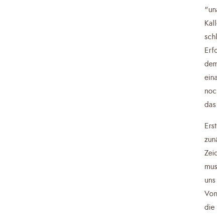
"un
Kal
sch
Erf
dem
ein
noc
das
Ers
zun
Zei
mus
uns
Von
die