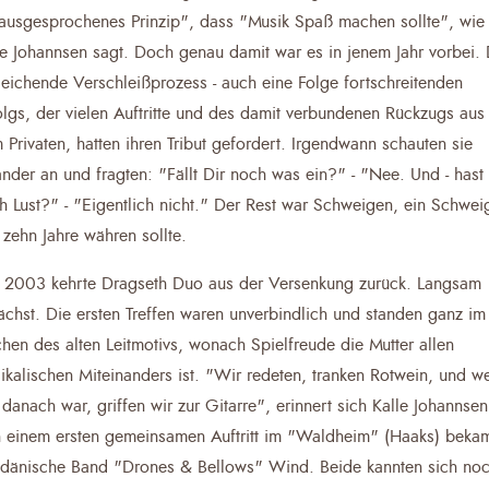
ausgesprochenes Prinzip", dass "Musik Spaß machen sollte", wie
le Johannsen sagt. Doch genau damit war es in jenem Jahr vorbei.
leichende Verschleißprozess - auch eine Folge fortschreitenden
olgs, der vielen Auftritte und des damit verbundenen Rückzugs aus
 Privaten, hatten ihren Tribut gefordert. Irgendwann schauten sie
ander an und fragten: "Fällt Dir noch was ein?" - "Nee. Und - hast
h Lust?" - "Eigentlich nicht." Der Rest war Schweigen, ein Schwei
 zehn Jahre währen sollte.
t 2003 kehrte Dragseth Duo aus der Versenkung zurück. Langsam
ächst. Die ersten Treffen waren unverbindlich und standen ganz im
chen des alten Leitmotivs, wonach Spielfreude die Mutter allen
ikalischen Miteinanders ist. "Wir redeten, tranken Rotwein, und w
 danach war, griffen wir zur Gitarre", erinnert sich Kalle Johannsen
 einem ersten gemeinsamen Auftritt im "Waldheim" (Haaks) beka
 dänische Band "Drones & Bellows" Wind. Beide kannten sich no